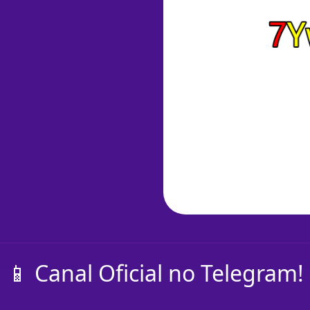
📱 Canal Oficial no Telegram!