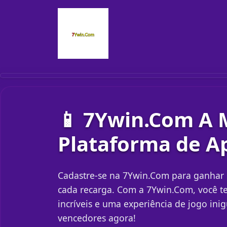
📱 7Ywin.Com A 
Plataforma de A
Cadastre-se na 7Ywin.Com para ganhar
cada recarga. Com a 7Ywin.Com, você 
incríveis e uma experiência de jogo inig
vencedores agora!