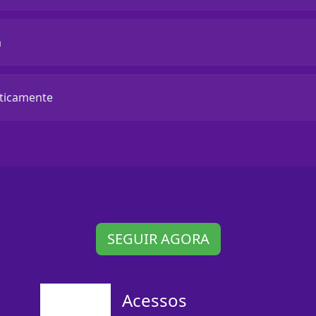
a
aticamente
SEGUIR AGORA
Acessos