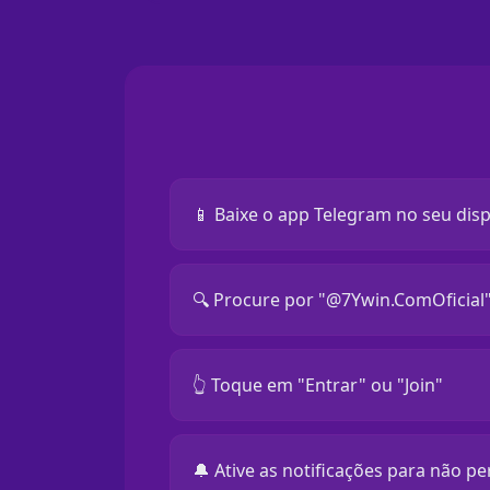
📱 Baixe o app Telegram no seu disp
🔍 Procure por "@7Ywin.ComOficial
👆 Toque em "Entrar" ou "Join"
🔔 Ative as notificações para não p