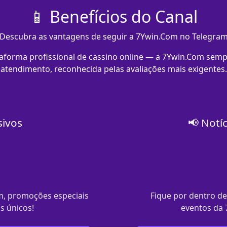
📱 Benefícios do Canal
Descubra as vantagens de seguir a 7Ywin.Com no Telegra
taforma profissional de cassino online — a 7Ywin.Com sem
atendimento, reconhecida pelas avaliações mais exigentes.
sivos
📢 Notí
m, promoções especiais
Fique por dentro d
s únicos!
eventos da 