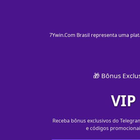
7Ywin.Com Brasil representa uma pla
🎁 Bônus Exclu
VIP
Receba bônus exclusivos do Telegra
e códigos promocionai