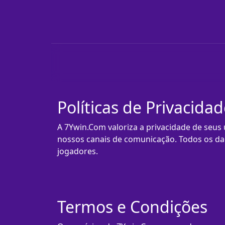
Políticas de Privacida
A 7Ywin.Com valoriza a privacidade de seu
nossos canais de comunicação. Todos os dad
jogadores.
Termos e Condições