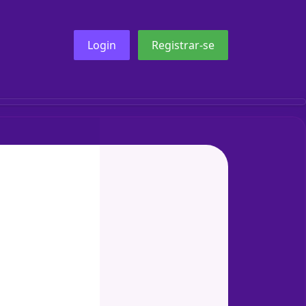
Login
Registrar-se