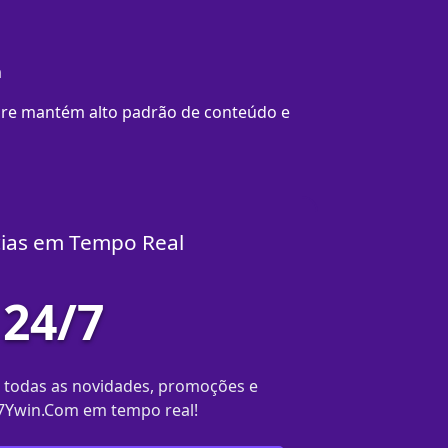
m
pre mantém alto padrão de conteúdo e
cias em Tempo Real
24/7
e todas as novidades, promoções e
7Ywin.Com em tempo real!