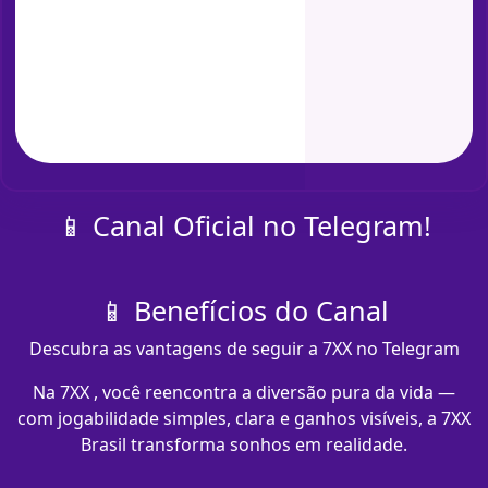
📱 Canal Oficial no Telegram!
📱 Benefícios do Canal
Descubra as vantagens de seguir a 7XX no Telegram
Na 7XX , você reencontra a diversão pura da vida —
com jogabilidade simples, clara e ganhos visíveis, a 7XX
Brasil transforma sonhos em realidade.