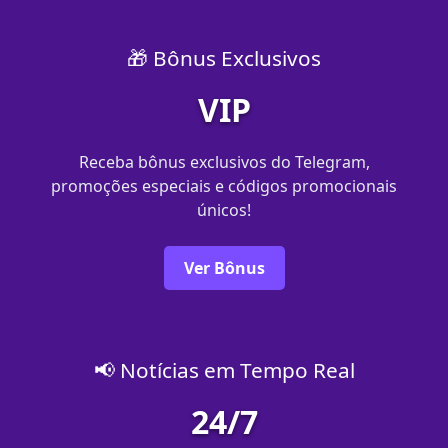
🎁 Bônus Exclusivos
VIP
Receba bônus exclusivos do Telegram,
promoções especiais e códigos promocionais
únicos!
Ver Bônus
📢 Notícias em Tempo Real
24/7