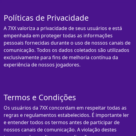
Políticas de Privacidade
A 7XX valoriza a privacidade de seus usuários e está
empenhada em proteger todas as informações
pessoais fornecidas durante o uso de nossos canais de
comunicação. Todos os dados coletados são utilizados
exclusivamente para fins de melhoria contínua da
experiência de nossos jogadores.
Termos e Condições
Os usuários da 7XX concordam em respeitar todas as
regras e regulamentos estabelecidos. É importante ler
e entender todos os termos antes de participar de
nossos canais de comunicação. A violação destes