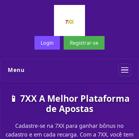
Login
Registrar-se
Menu
📱 7XX A Melhor Plataforma
de Apostas
Cadastre-se na 7XX para ganhar bônus no
cadastro e em cada recarga. Com a 7XX, você tem