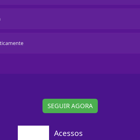
a
aticamente
SEGUIR AGORA
Acessos