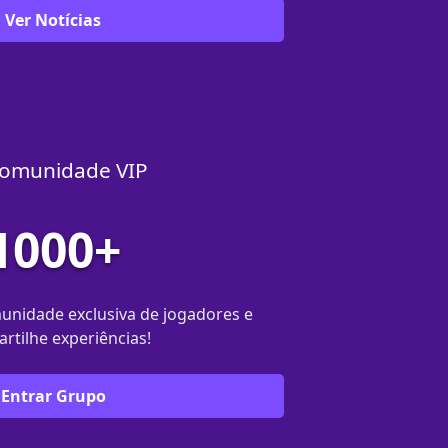
Ver Notícias
Comunidade VIP
1000+
unidade exclusiva de jogadores e
rtilhe experiências!
Entrar Grupo