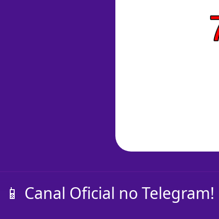
📱 Canal Oficial no Telegram!