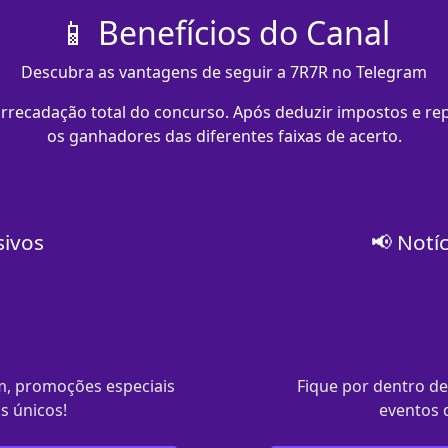
📱 Benefícios do Canal
Descubra as vantagens de seguir a 7R7R no Telegram
recadação total do concurso. Após deduzir impostos e repas
os ganhadores das diferentes faixas de acerto.
sivos
📢 Notí
m, promoções especiais
Fique por dentro d
s únicos!
eventos 