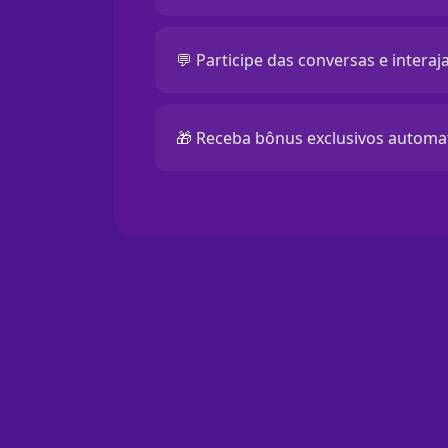
💬 Participe das conversas e interaj
🎁 Receba bônus exclusivos autom