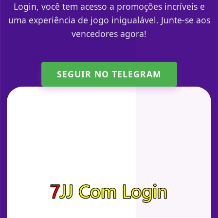
Login, você tem acesso a promoções incríveis e
uma experiência de jogo inigualável. Junte-se aos
vencedores agora!
SEGUIR NO TELEGRAM