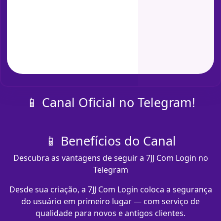
📱 Canal Oficial no Telegram!
📱 Benefícios do Canal
Descubra as vantagens de seguir a 7JJ Com Login no
Telegram
Desde sua criação, a 7JJ Com Login coloca a segurança
do usuário em primeiro lugar — com serviço de
qualidade para novos e antigos clientes.