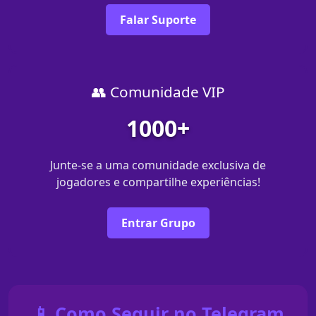
Falar Suporte
👥 Comunidade VIP
1000+
Junte-se a uma comunidade exclusiva de
jogadores e compartilhe experiências!
Entrar Grupo
📱 Como Seguir no Telegram