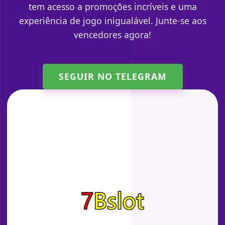
tem acesso a promoções incríveis e uma
experiência de jogo inigualável. Junte-se aos
vencedores agora!
SEGUIR NO TELEGRAM