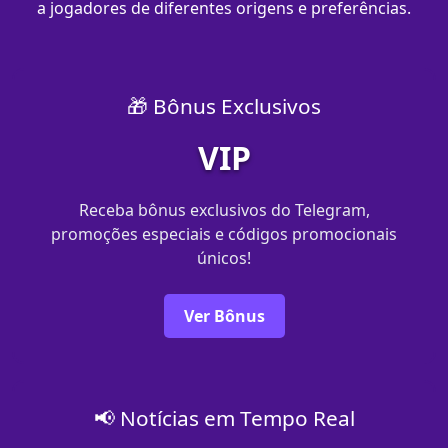
a jogadores de diferentes origens e preferências.
🎁 Bônus Exclusivos
VIP
Receba bônus exclusivos do Telegram,
promoções especiais e códigos promocionais
únicos!
Ver Bônus
📢 Notícias em Tempo Real