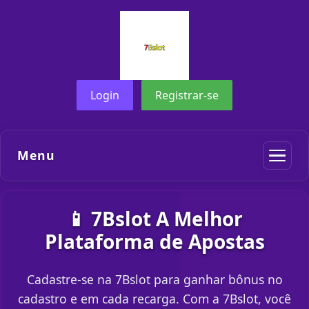
Login
Registrar-se
Menu
📱 7Bslot A Melhor
Plataforma de Apostas
Cadastre-se na 7Bslot para ganhar bônus no
cadastro e em cada recarga. Com a 7Bslot, você