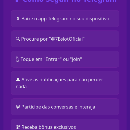
📱 Baixe o app Telegram no seu dispositivo
🔍 Procure por "@7BslotOficial"
👆 Toque em "Entrar" ou "Join"
🔔 Ative as notificações para não perder
nada
💬 Participe das conversas e interaja
🎁 Receba bônus exclusivos