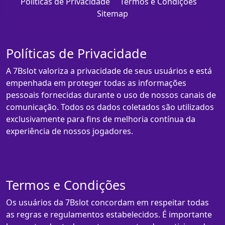
Políticas de Privacidade
Termos e Condições
Sitemap
Políticas de Privacidade
A 7Bslot valoriza a privacidade de seus usuários e está
empenhada em proteger todas as informações
pessoais fornecidas durante o uso de nossos canais de
comunicação. Todos os dados coletados são utilizados
exclusivamente para fins de melhoria contínua da
experiência de nossos jogadores.
Termos e Condições
Os usuários da 7Bslot concordam em respeitar todas
as regras e regulamentos estabelecidos. É importante