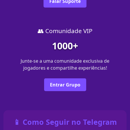
Falar Suporte
👥 Comunidade VIP
1000+
Junte-se a uma comunidade exclusiva de
jogadores e compartilhe experiências!
Entrar Grupo
📱 Como Seguir no Telegram