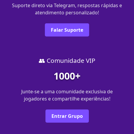
Suporte direto via Telegram, respostas rápidas e
atendimento personalizado!
Falar Suporte
👥 Comunidade VIP
1000+
Junte-se a uma comunidade exclusiva de
jogadores e compartilhe experiências!
Entrar Grupo