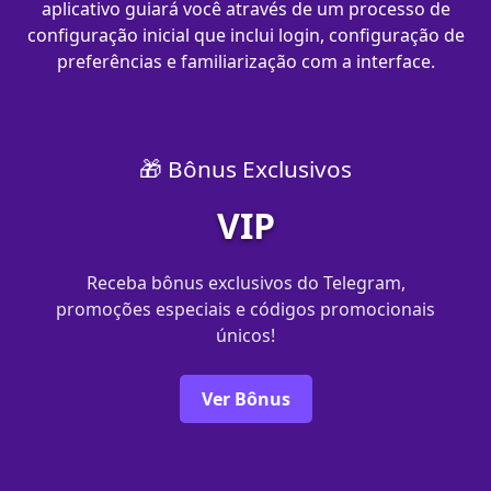
aplicativo guiará você através de um processo de
configuração inicial que inclui login, configuração de
preferências e familiarização com a interface.
🎁 Bônus Exclusivos
VIP
Receba bônus exclusivos do Telegram,
promoções especiais e códigos promocionais
únicos!
Ver Bônus