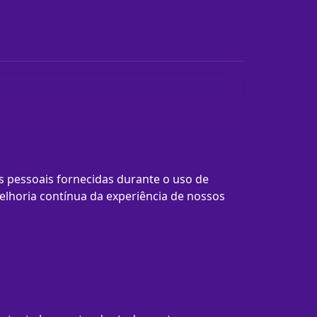
s pessoais fornecidas durante o uso de
elhoria contínua da experiência de nossos