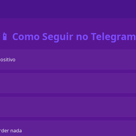
📱 Como Seguir no Telegram
ositivo
erder nada