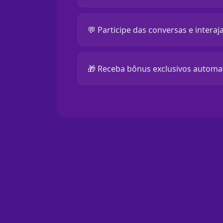
💬 Participe das conversas e interaj
🎁 Receba bônus exclusivos autom