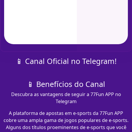
📱 Canal Oficial no Telegram!
📱 Benefícios do Canal
Descubra as vantagens de seguir a 77Fun APP no
Telegram
A plataforma de apostas em e-sports da 77Fun APP
cobre uma ampla gama de jogos populares de e-sports.
Alguns dos títulos proeminentes de e-sports que você