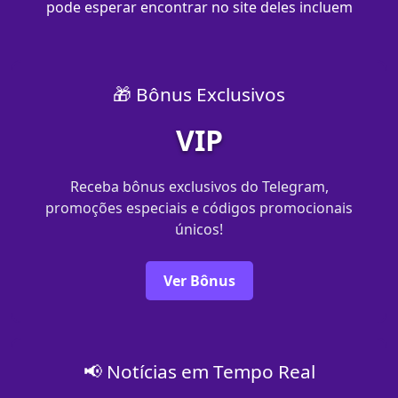
pode esperar encontrar no site deles incluem
🎁 Bônus Exclusivos
VIP
Receba bônus exclusivos do Telegram,
promoções especiais e códigos promocionais
únicos!
Ver Bônus
📢 Notícias em Tempo Real