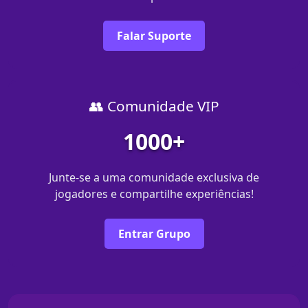
Falar Suporte
👥 Comunidade VIP
1000+
Junte-se a uma comunidade exclusiva de
jogadores e compartilhe experiências!
Entrar Grupo