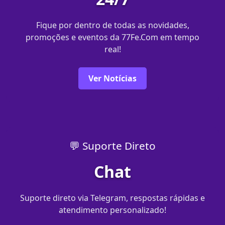
Fique por dentro de todas as novidades,
promoções e eventos da 77Fe.Com em tempo
real!
Ver Notícias
💬 Suporte Direto
Chat
Suporte direto via Telegram, respostas rápidas e
atendimento personalizado!