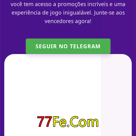
você tem acesso a promoções incríveis e uma
experiência de jogo inigualável. Junte-se aos
vencedores agora!
SEGUIR NO TELEGRAM