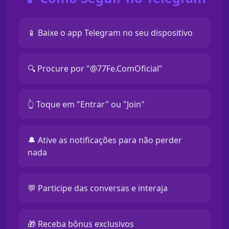
📱 Baixe o app Telegram no seu dispositivo
🔍 Procure por "@77Fe.ComOficial"
👆 Toque em "Entrar" ou "Join"
🔔 Ative as notificações para não perder
nada
💬 Participe das conversas e interaja
🎁 Receba bônus exclusivos