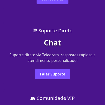
💬 Suporte Direto
Chat
Suporte direto via Telegram, respostas rápidas e
atendimento personalizado!
Falar Suporte
👥 Comunidade VIP