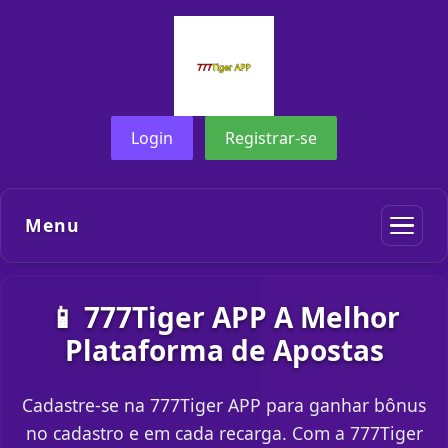
Login
Registrar-se
Menu
📱 777Tiger APP A Melhor
Plataforma de Apostas
Cadastre-se na 777Tiger APP para ganhar bônus
no cadastro e em cada recarga. Com a 777Tiger