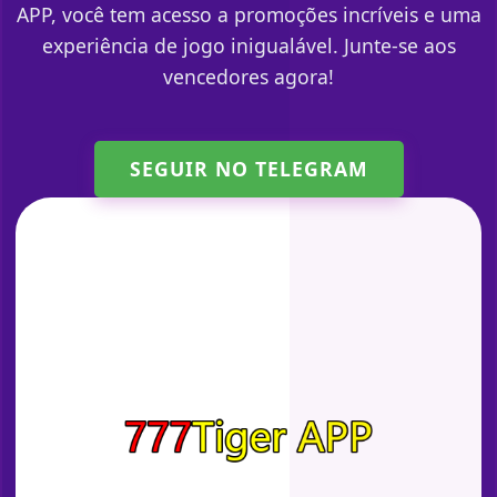
APP, você tem acesso a promoções incríveis e uma
experiência de jogo inigualável. Junte-se aos
vencedores agora!
SEGUIR NO TELEGRAM