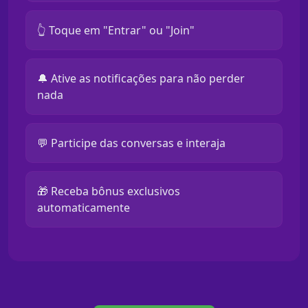
👆 Toque em "Entrar" ou "Join"
🔔 Ative as notificações para não perder
nada
💬 Participe das conversas e interaja
🎁 Receba bônus exclusivos
automaticamente