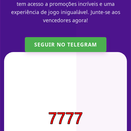
tem acesso a promoções incríveis e uma
experiência de jogo inigualável. Junte-se aos
vencedores agora!
SEGUIR NO TELEGRAM