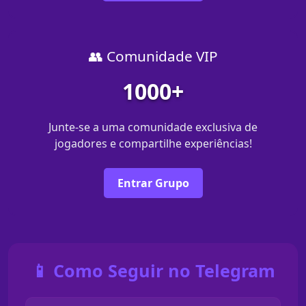
👥 Comunidade VIP
1000+
Junte-se a uma comunidade exclusiva de
jogadores e compartilhe experiências!
Entrar Grupo
📱 Como Seguir no Telegram