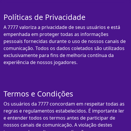
Políticas de Privacidade
A 7777 valoriza a privacidade de seus usuários e está
empenhada em proteger todas as informações
pessoais fornecidas durante o uso de nossos canais de
comunicação. Todos os dados coletados são utilizados
exclusivamente para fins de melhoria contínua da
experiência de nossos jogadores.
Termos e Condições
Os usuários da 7777 concordam em respeitar todas as
regras e regulamentos estabelecidos. É importante ler
e entender todos os termos antes de participar de
nossos canais de comunicação. A violação destes