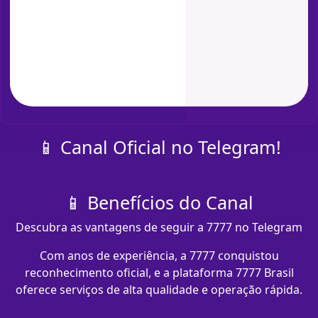
📱 Canal Oficial no Telegram!
📱 Benefícios do Canal
Descubra as vantagens de seguir a 7777 no Telegram
Com anos de experiência, a 7777 conquistou
reconhecimento oficial, e a plataforma 7777 Brasil
oferece serviços de alta qualidade e operação rápida.