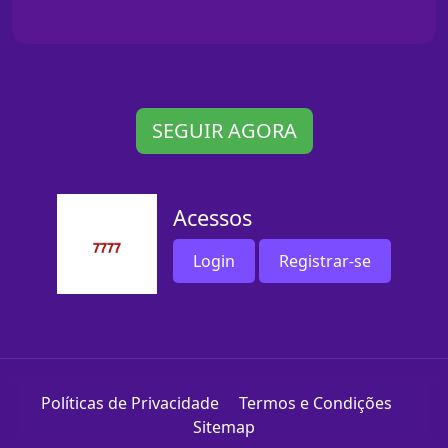
SEGUIR AGORA
Acessos
Login
Registrar-se
Políticas de Privacidade
Termos e Condições
Sitemap