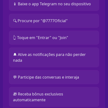
📱 Baixe o app Telegram no seu dispositivo
🔍 Procure por "@7777Oficial"
👆 Toque em "Entrar" ou "Join"
🔔 Ative as notificações para não perder
nada
💬 Participe das conversas e interaja
🎁 Receba bônus exclusivos
automaticamente