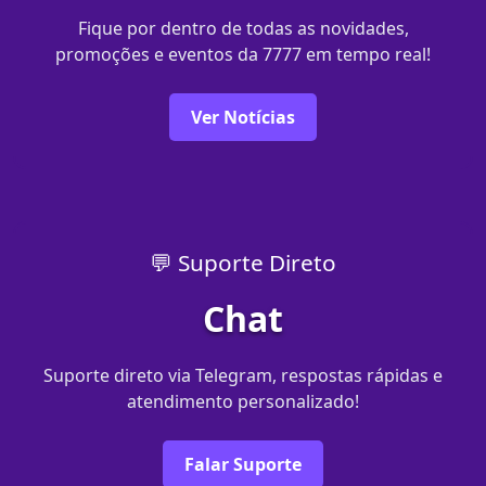
Fique por dentro de todas as novidades,
promoções e eventos da 7777 em tempo real!
Ver Notícias
💬 Suporte Direto
Chat
Suporte direto via Telegram, respostas rápidas e
atendimento personalizado!
Falar Suporte