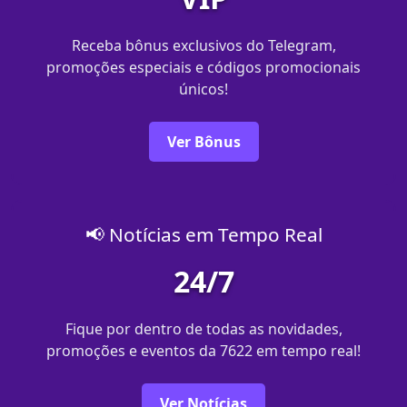
Receba bônus exclusivos do Telegram,
promoções especiais e códigos promocionais
únicos!
Ver Bônus
📢 Notícias em Tempo Real
24/7
Fique por dentro de todas as novidades,
promoções e eventos da 7622 em tempo real!
Ver Notícias