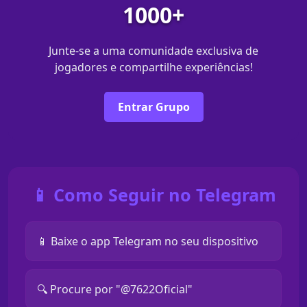
1000+
Junte-se a uma comunidade exclusiva de
jogadores e compartilhe experiências!
Entrar Grupo
📱 Como Seguir no Telegram
📱 Baixe o app Telegram no seu dispositivo
🔍 Procure por "@7622Oficial"