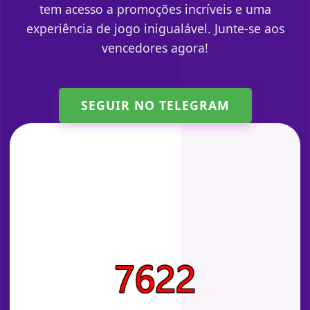
tem acesso a promoções incríveis e uma
experiência de jogo inigualável. Junte-se aos
vencedores agora!
SEGUIR NO TELEGRAM