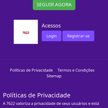
SEGUIR AGORA
Acessos
Login
Registrar-se
Políticas de Privacidade
Termos e Condições
Sitemap
Políticas de Privacidade
A 7622 valoriza a privacidade de seus usuários e está