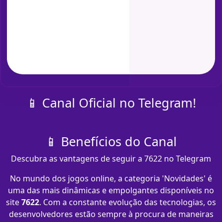
📱 Canal Oficial no Telegram!
📱 Benefícios do Canal
Descubra as vantagens de seguir a 7622 no Telegram
No mundo dos jogos online, a categoria 'Novidades' é
uma das mais dinâmicas e empolgantes disponíveis no
site
7622
. Com a constante evolução das tecnologias, os
desenvolvedores estão sempre à procura de maneiras