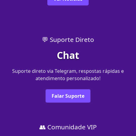
💬 Suporte Direto
Chat
Suporte direto via Telegram, respostas rápidas e
atendimento personalizado!
Falar Suporte
👥 Comunidade VIP