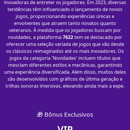
inovadoras de entreter os jogadores. Em 2023, diversas
tendências têm influenciado o lançamento de novos
jogos, proporcionando experiências únicas e
envolventes que atraem tanto novatos quanto
veteranos. À medida que os jogadores buscam por
novidades, a plataforma
7622
tem se destacado por
oferecer uma seleção variada de jogos que vão desde
os clássicos reimaginados até os mais inovadores. Os
jogos da categoria 'Novidades' incluem títulos que
mesclam diferentes estilos e mecânicas, garantindo
uma experiência diversificada. Além disso, muitos deles
são desenvolvidos com gráficos de última geração e
trilhas sonoras imersivas, elevando ainda mais a expe.
🎁 Bônus Exclusivos
VIP