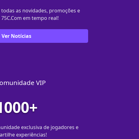
e todas as novidades, promoções e
 75C.Com em tempo real!
Ver Notícias
Comunidade VIP
1000+
unidade exclusiva de jogadores e
rtilhe experiências!