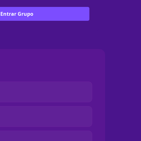
Entrar Grupo