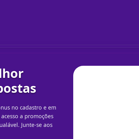
lhor
postas
ônus no cadastro e em
m acesso a promoções
ualável. Junte-se aos