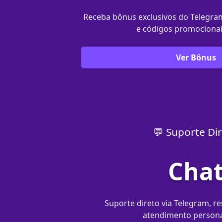
Receba bônus exclusivos do Telegra
e códigos promocionai
Ver Bônus
💬 Suporte Di
Cha
Suporte direto via Telegram, r
atendimento persona