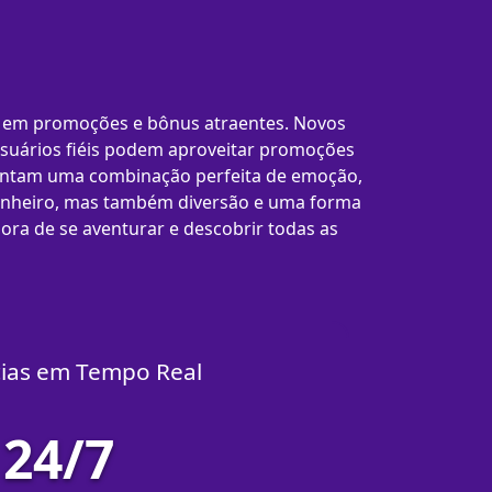
em promoções e bônus atraentes. Novos
usuários fiéis podem aproveitar promoções
ntam uma combinação perfeita de emoção,
dinheiro, mas também diversão e uma forma
hora de se aventurar e descobrir todas as
cias em Tempo Real
24/7