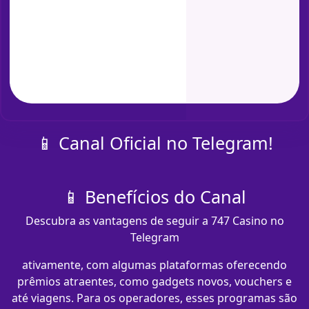
📱 Canal Oficial no Telegram!
📱 Benefícios do Canal
Descubra as vantagens de seguir a 747 Casino no
Telegram
ativamente, com algumas plataformas oferecendo
prêmios atraentes, como gadgets novos, vouchers e
até viagens. Para os operadores, esses programas são