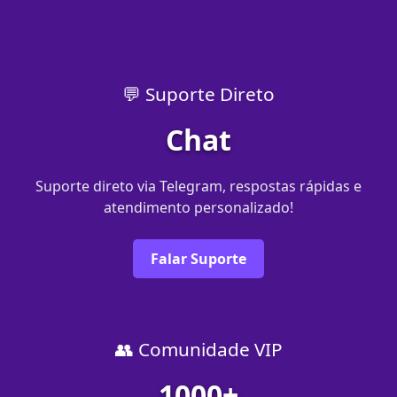
💬 Suporte Direto
Chat
Suporte direto via Telegram, respostas rápidas e
atendimento personalizado!
Falar Suporte
👥 Comunidade VIP
1000+