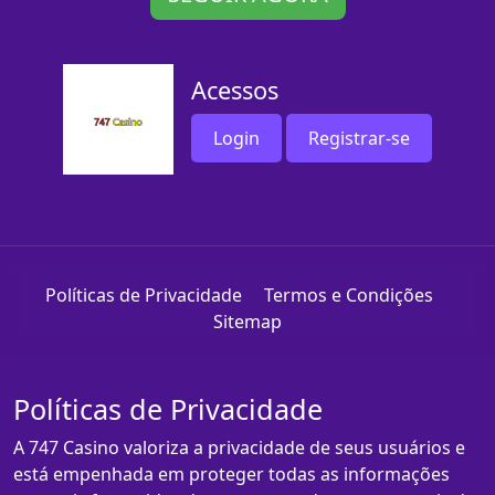
Acessos
Login
Registrar-se
Políticas de Privacidade
Termos e Condições
Sitemap
Políticas de Privacidade
A 747 Casino valoriza a privacidade de seus usuários e
está empenhada em proteger todas as informações