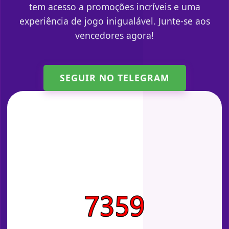
tem acesso a promoções incríveis e uma
experiência de jogo inigualável. Junte-se aos
vencedores agora!
SEGUIR NO TELEGRAM