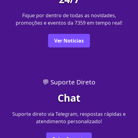
Fique por dentro de todas as novidades,
promoções e eventos da 7359 em tempo real!
Ver Notícias
💬 Suporte Direto
Chat
Suporte direto via Telegram, respostas rápidas e
atendimento personalizado!