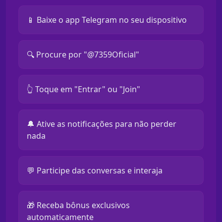
📱 Baixe o app Telegram no seu dispositivo
🔍 Procure por "@7359Oficial"
👆 Toque em "Entrar" ou "Join"
🔔 Ative as notificações para não perder
nada
💬 Participe das conversas e interaja
🎁 Receba bônus exclusivos
automaticamente