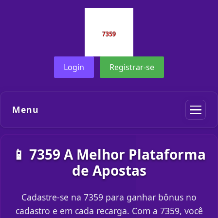
Login
Registrar-se
Menu
📱 7359 A Melhor Plataforma
de Apostas
Cadastre-se na 7359 para ganhar bônus no
cadastro e em cada recarga. Com a 7359, você