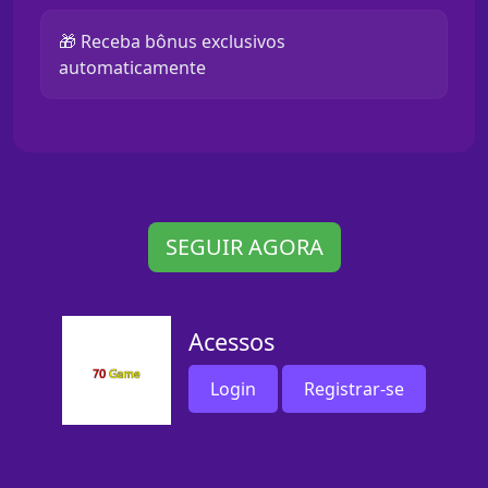
🎁 Receba bônus exclusivos
automaticamente
SEGUIR AGORA
Acessos
Login
Registrar-se