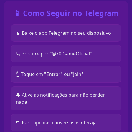
📱 Como Seguir no Telegram
📱 Baixe o app Telegram no seu dispositivo
🔍 Procure por "@70 GameOficial"
👆 Toque em "Entrar" ou "Join"
🔔 Ative as notificações para não perder
nada
💬 Participe das conversas e interaja