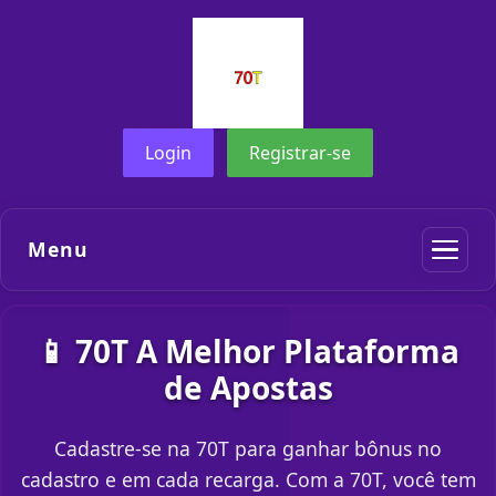
Login
Registrar-se
Menu
📱 70T A Melhor Plataforma
de Apostas
Cadastre-se na 70T para ganhar bônus no
cadastro e em cada recarga. Com a 70T, você tem