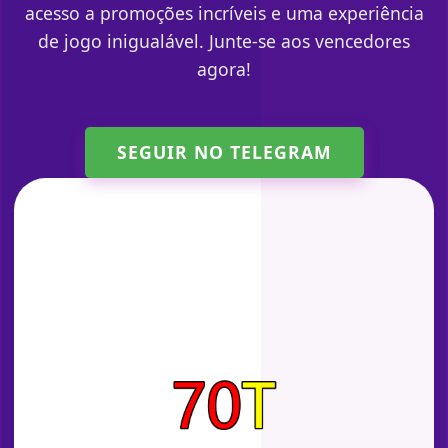
acesso a promoções incríveis e uma experiência
de jogo inigualável. Junte-se aos vencedores
agora!
SEGUIR NO TELEGRAM