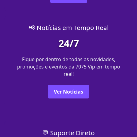
📢 Notícias em Tempo Real
24/7
Fique por dentro de todas as novidades,
promoções e eventos da 7075 Vip em tempo
real!
Ver Notícias
💬 Suporte Direto