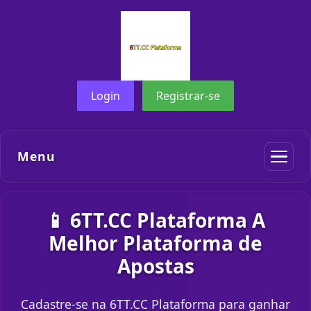
Login
Registrar-se
Menu
📱 6TT.CC Plataforma A
Melhor Plataforma de
Apostas
Cadastre-se na 6TT.CC Plataforma para ganhar