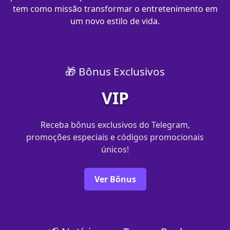
tem como missão transformar o entretenimento em
um novo estilo de vida.
🎁 Bônus Exclusivos
VIP
Receba bônus exclusivos do Telegram,
promoções especiais e códigos promocionais
únicos!
Ver Bônus