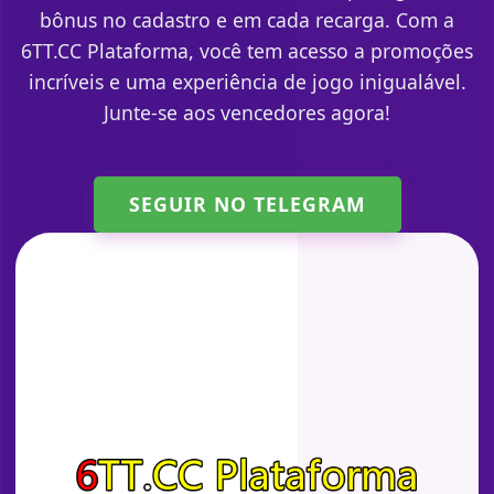
bônus no cadastro e em cada recarga. Com a
6TT.CC Plataforma, você tem acesso a promoções
incríveis e uma experiência de jogo inigualável.
Junte-se aos vencedores agora!
SEGUIR NO TELEGRAM