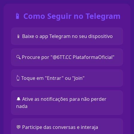
📱 Como Seguir no Telegram
📱 Baixe o app Telegram no seu dispositivo
🔍 Procure por "@6TT.CC PlataformaOficial"
👆 Toque em "Entrar" ou "Join"
🔔 Ative as notificações para não perder
nada
💬 Participe das conversas e interaja