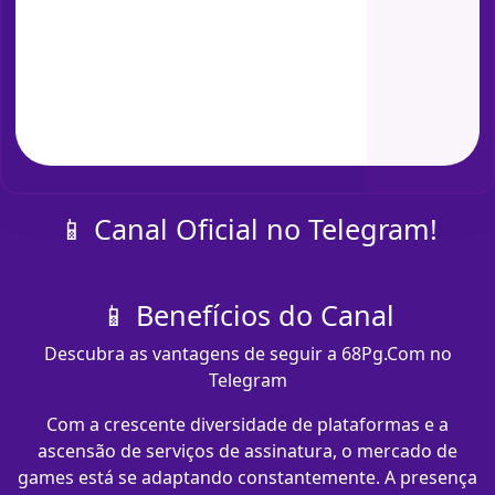
📱 Canal Oficial no Telegram!
📱 Benefícios do Canal
Descubra as vantagens de seguir a 68Pg.Com no
Telegram
Com a crescente diversidade de plataformas e a
ascensão de serviços de assinatura, o mercado de
games está se adaptando constantemente. A presença