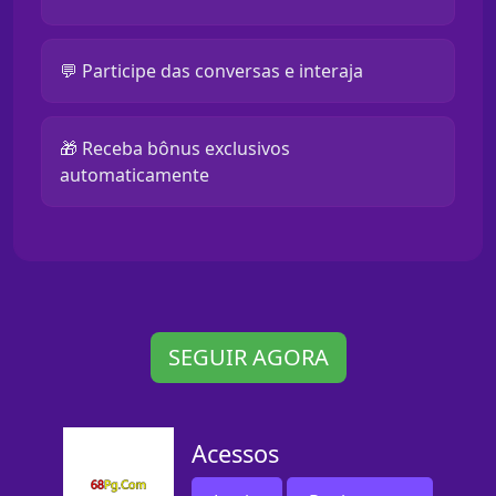
💬 Participe das conversas e interaja
🎁 Receba bônus exclusivos
automaticamente
SEGUIR AGORA
Acessos