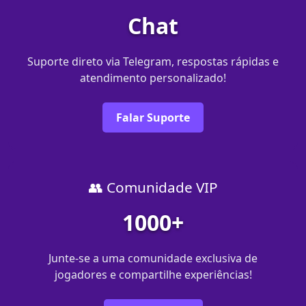
Chat
Suporte direto via Telegram, respostas rápidas e
atendimento personalizado!
Falar Suporte
👥 Comunidade VIP
1000+
Junte-se a uma comunidade exclusiva de
jogadores e compartilhe experiências!