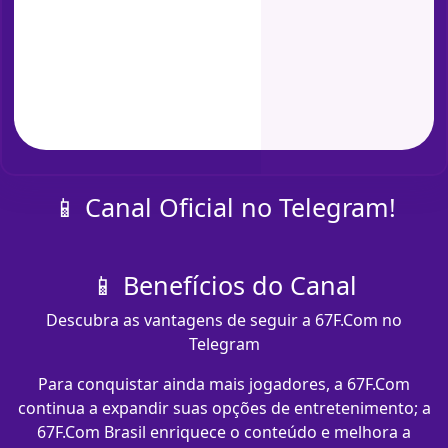
📱 Canal Oficial no Telegram!
📱 Benefícios do Canal
Descubra as vantagens de seguir a 67F.Com no
Telegram
Para conquistar ainda mais jogadores, a 67F.Com
continua a expandir suas opções de entretenimento; a
67F.Com Brasil enriquece o conteúdo e melhora a