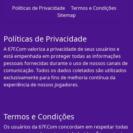
Políticas de Privacidade
Termos e Condições
Sitemap
Políticas de Privacidade
A 67F.Com valoriza a privacidade de seus usuários e
está empenhada em proteger todas as informações
pessoais fornecidas durante o uso de nossos canais de
comunicação. Todos os dados coletados são utilizados
exclusivamente para fins de melhoria contínua da
experiência de nossos jogadores.
Termos e Condições
Os usuários da 67F.Com concordam em respeitar todas