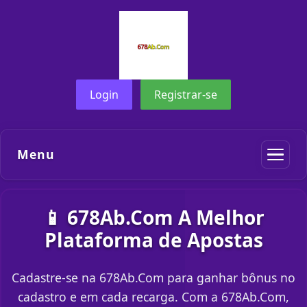
Login
Registrar-se
Menu
📱 678Ab.Com A Melhor
Plataforma de Apostas
Cadastre-se na 678Ab.Com para ganhar bônus no
cadastro e em cada recarga. Com a 678Ab.Com,