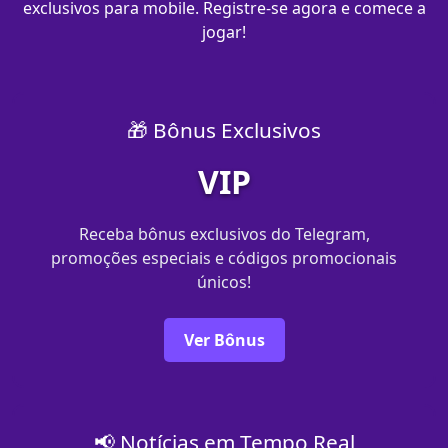
exclusivos para mobile. Registre-se agora e comece a
jogar!
🎁 Bônus Exclusivos
VIP
Receba bônus exclusivos do Telegram,
promoções especiais e códigos promocionais
únicos!
Ver Bônus
📢 Notícias em Tempo Real