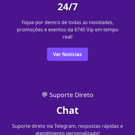
24/7
Fique por dentro de todas as novidades,
promoções e eventos da 6745 Vip em tempo
real!
Ver Notícias
💬 Suporte Direto
Chat
Suporte direto via Telegram, respostas rápidas e
atendimento personalizado!