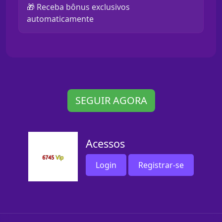
🎁 Receba bônus exclusivos
automaticamente
SEGUIR AGORA
Acessos
Login
Registrar-se