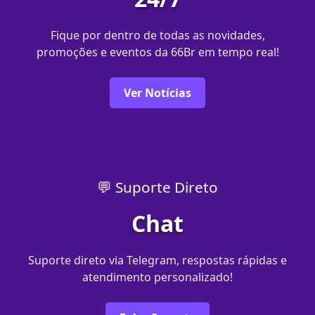
Fique por dentro de todas as novidades,
promoções e eventos da 66Br em tempo real!
Ver Notícias
💬 Suporte Direto
Chat
Suporte direto via Telegram, respostas rápidas e
atendimento personalizado!