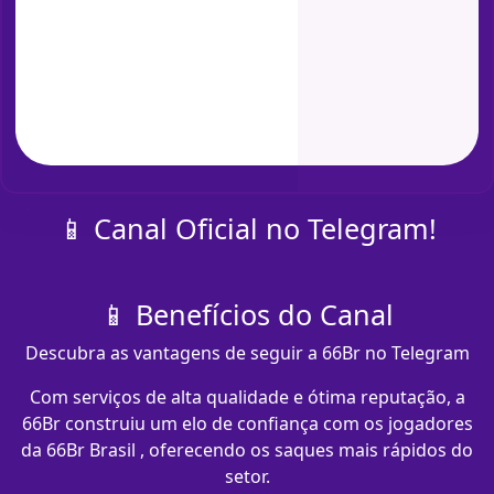
📱 Canal Oficial no Telegram!
📱 Benefícios do Canal
Descubra as vantagens de seguir a 66Br no Telegram
Com serviços de alta qualidade e ótima reputação, a
66Br construiu um elo de confiança com os jogadores
da 66Br Brasil , oferecendo os saques mais rápidos do
setor.