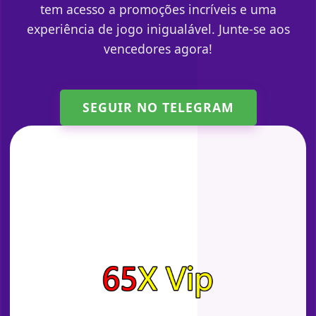
tem acesso a promoções incríveis e uma
experiência de jogo inigualável. Junte-se aos
vencedores agora!
SEGUIR NO TELEGRAM