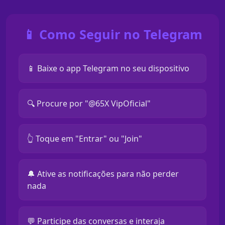
📱 Como Seguir no Telegram
📱 Baixe o app Telegram no seu dispositivo
🔍 Procure por "@65X VipOficial"
👆 Toque em "Entrar" ou "Join"
🔔 Ative as notificações para não perder
nada
💬 Participe das conversas e interaja