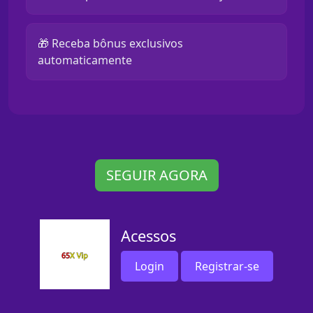
🎁 Receba bônus exclusivos
automaticamente
SEGUIR AGORA
Acessos
Login
Registrar-se