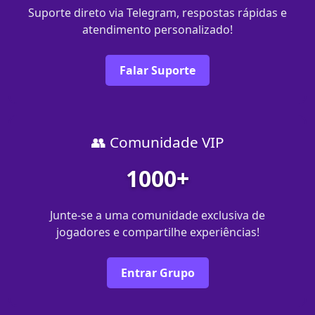
Suporte direto via Telegram, respostas rápidas e
atendimento personalizado!
Falar Suporte
👥 Comunidade VIP
1000+
Junte-se a uma comunidade exclusiva de
jogadores e compartilhe experiências!
Entrar Grupo