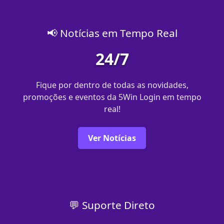
📢 Notícias em Tempo Real
24/7
Fique por dentro de todas as novidades,
promoções e eventos da 5Win Login em tempo
real!
Ver Notícias
💬 Suporte Direto