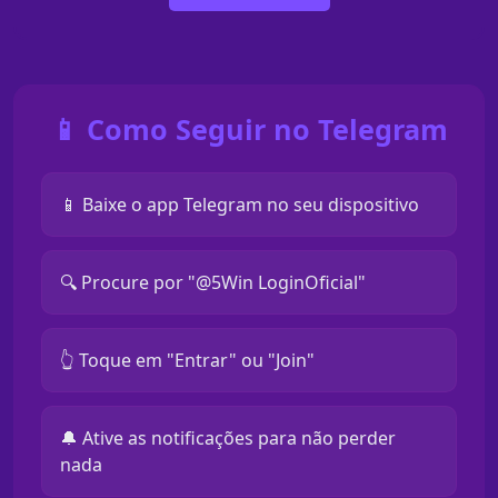
📱 Como Seguir no Telegram
📱 Baixe o app Telegram no seu dispositivo
🔍 Procure por "@5Win LoginOficial"
👆 Toque em "Entrar" ou "Join"
🔔 Ative as notificações para não perder
nada