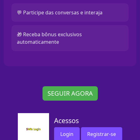
💬 Participe das conversas e interaja
🎁 Receba bônus exclusivos
automaticamente
SEGUIR AGORA
Acessos
Login
Registrar-se