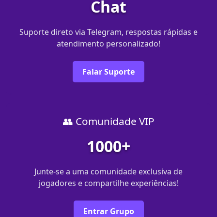
Chat
Suporte direto via Telegram, respostas rápidas e
atendimento personalizado!
Falar Suporte
👥 Comunidade VIP
1000+
Junte-se a uma comunidade exclusiva de
jogadores e compartilhe experiências!
Entrar Grupo