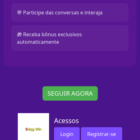
💬 Participe das conversas e interaja
🎁 Receba bônus exclusivos
automaticamente
SEGUIR AGORA
Acessos
Login
Registrar-se