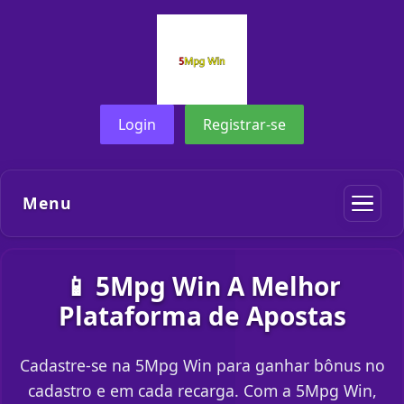
Login
Registrar-se
Menu
📱 5Mpg Win A Melhor
Plataforma de Apostas
Cadastre-se na 5Mpg Win para ganhar bônus no
cadastro e em cada recarga. Com a 5Mpg Win,