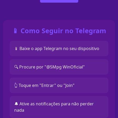
📱 Como Seguir no Telegram
📱 Baixe o app Telegram no seu dispositivo
🔍 Procure por "@5Mpg WinOficial"
👆 Toque em "Entrar" ou "Join"
🔔 Ative as notificações para não perder
nada