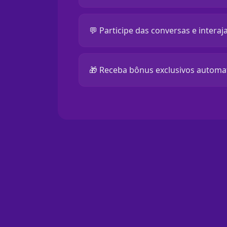
💬 Participe das conversas e interaj
🎁 Receba bônus exclusivos autom