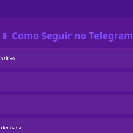
📱 Como Seguir no Telegram
ositivo
erder nada