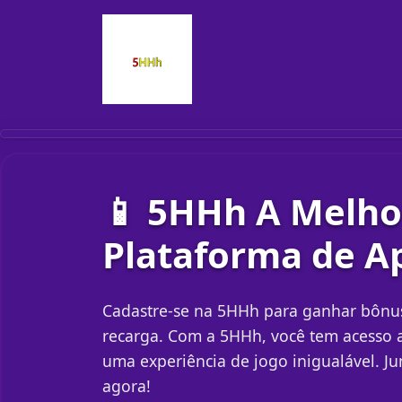
📱 5HHh A Melho
Plataforma de A
Cadastre-se na 5HHh para ganhar bônu
recarga. Com a 5HHh, você tem acesso a
uma experiência de jogo inigualável. J
agora!