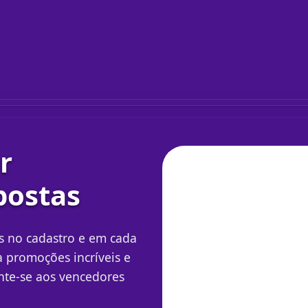
r
postas
s no cadastro e em cada
 promoções incríveis e
unte-se aos vencedores