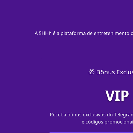
A 5HHh é a plataforma de entretenimento on
🎁 Bônus Exclu
VIP
Receba bônus exclusivos do Telegra
e códigos promocionai