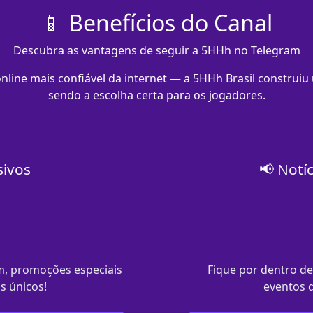
📱 Benefícios do Canal
Descubra as vantagens de seguir a 5HHh no Telegram
line mais confiável da internet — a 5HHh Brasil construi
sendo a escolha certa para os jogadores.
sivos
📢 Notí
m, promoções especiais
Fique por dentro d
s únicos!
eventos 