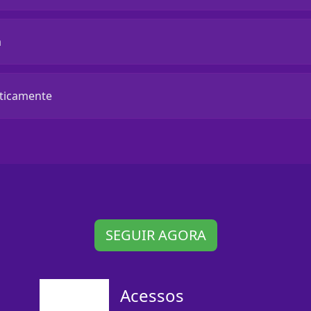
a
aticamente
SEGUIR AGORA
Acessos