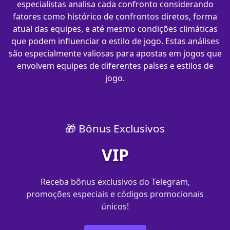
especialistas analisa cada confronto considerando
fatores como histórico de confrontos diretos, forma
atual das equipes, e até mesmo condições climáticas
que podem influenciar o estilo de jogo. Estas análises
são especialmente valiosas para apostas em jogos que
envolvem equipes de diferentes países e estilos de
jogo.
🎁 Bônus Exclusivos
VIP
Receba bônus exclusivos do Telegram,
promoções especiais e códigos promocionais
únicos!