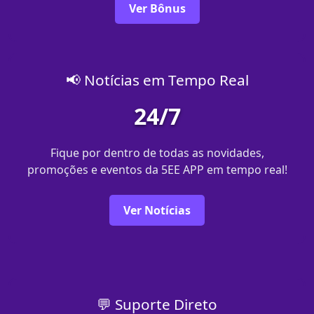
Ver Bônus
📢 Notícias em Tempo Real
24/7
Fique por dentro de todas as novidades,
promoções e eventos da 5EE APP em tempo real!
Ver Notícias
💬 Suporte Direto