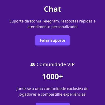
Chat
Suporte direto via Telegram, respostas rápidas e
atendimento personalizado!
Falar Suporte
👥 Comunidade VIP
1000+
Junte-se a uma comunidade exclusiva de
jogadores e compartilhe experiências!