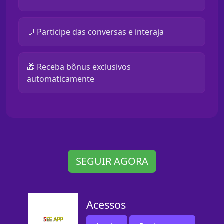
💬 Participe das conversas e interaja
🎁 Receba bônus exclusivos
automaticamente
SEGUIR AGORA
Acessos