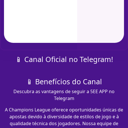
📱 Canal Oficial no Telegram!
📱 Benefícios do Canal
Descubra as vantagens de seguir a 5EE APP no
Telegram
A Champions League oferece oportunidades únicas de
apostas devido à diversidade de estilos de jogo e à
qualidade técnica dos jogadores. Nossa equipe de