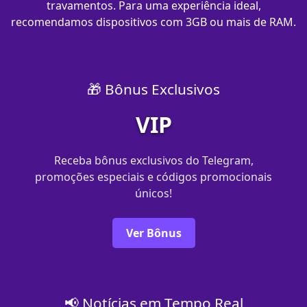
travamentos. Para uma experiência ideal,
recomendamos dispositivos com 3GB ou mais de RAM.
🎁 Bônus Exclusivos
VIP
Receba bônus exclusivos do Telegram,
promoções especiais e códigos promocionais
únicos!
Ver Bônus
📢 Notícias em Tempo Real