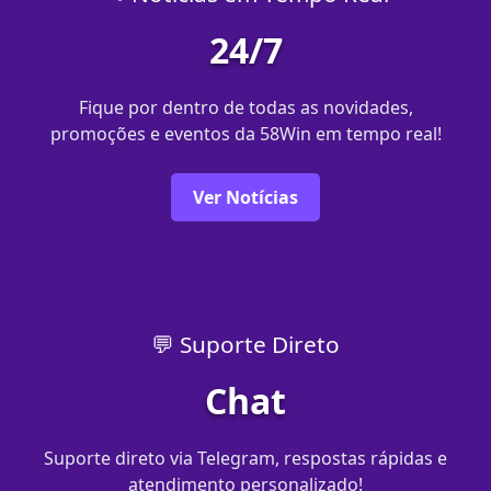
24/7
Fique por dentro de todas as novidades,
promoções e eventos da 58Win em tempo real!
Ver Notícias
💬 Suporte Direto
Chat
Suporte direto via Telegram, respostas rápidas e
atendimento personalizado!