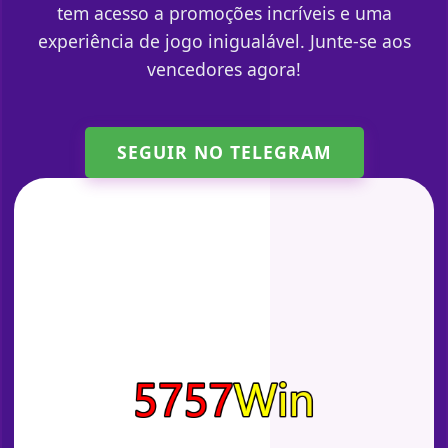
tem acesso a promoções incríveis e uma
experiência de jogo inigualável. Junte-se aos
vencedores agora!
SEGUIR NO TELEGRAM