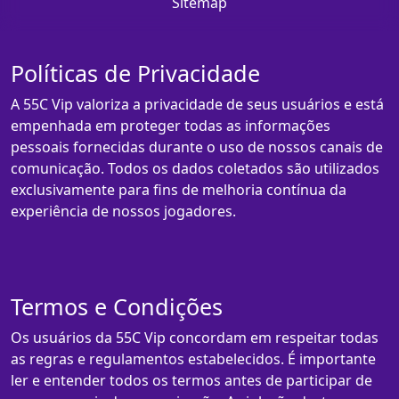
Sitemap
Políticas de Privacidade
A 55C Vip valoriza a privacidade de seus usuários e está
empenhada em proteger todas as informações
pessoais fornecidas durante o uso de nossos canais de
comunicação. Todos os dados coletados são utilizados
exclusivamente para fins de melhoria contínua da
experiência de nossos jogadores.
Termos e Condições
Os usuários da 55C Vip concordam em respeitar todas
as regras e regulamentos estabelecidos. É importante
ler e entender todos os termos antes de participar de