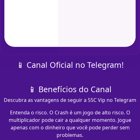
📱 Canal Oficial no Telegram!
📱 Benefícios do Canal
Descubra as vantagens de seguir a 55C Vip no Telegram
Entenda o risco. O Crash é um jogo de alto risco. O
multiplicador pode cair a qualquer momento. Jogue
apenas com o dinheiro que você pode perder sem
problemas.