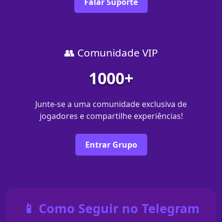
Falar Suporte
👥 Comunidade VIP
1000+
Junte-se a uma comunidade exclusiva de
jogadores e compartilhe experiências!
Entrar Grupo
📱 Como Seguir no Telegram