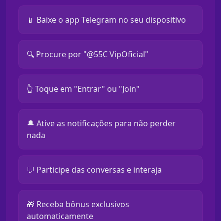
📱 Baixe o app Telegram no seu dispositivo
🔍 Procure por "@55C VipOficial"
👆 Toque em "Entrar" ou "Join"
🔔 Ative as notificações para não perder
nada
💬 Participe das conversas e interaja
🎁 Receba bônus exclusivos
automaticamente