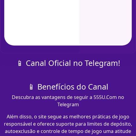
📱 Canal Oficial no Telegram!
📱 Benefícios do Canal
Descubra as vantagens de seguir a 555U.Com no
Telegram
Além disso, o site segue as melhores práticas de jogo
responsável e oferece suporte para limites de depósito,
autoexclusão e controle de tempo de jogo uma atitude