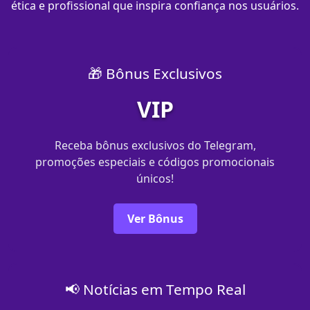
ética e profissional que inspira confiança nos usuários.
🎁 Bônus Exclusivos
VIP
Receba bônus exclusivos do Telegram,
promoções especiais e códigos promocionais
únicos!
Ver Bônus
📢 Notícias em Tempo Real