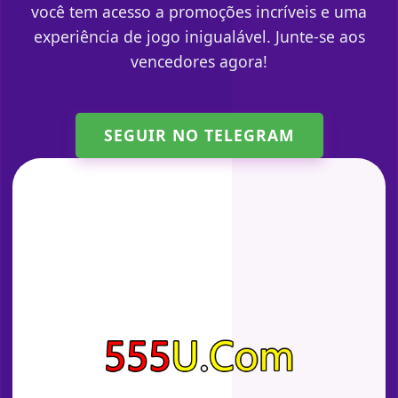
você tem acesso a promoções incríveis e uma
experiência de jogo inigualável. Junte-se aos
vencedores agora!
SEGUIR NO TELEGRAM