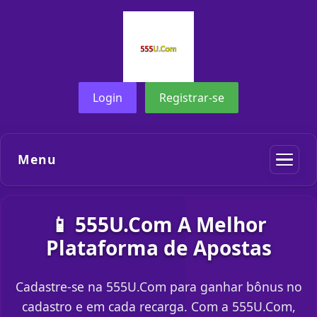
Login
Registrar-se
Menu
📱 555U.Com A Melhor
Plataforma de Apostas
Cadastre-se na 555U.Com para ganhar bônus no
cadastro e em cada recarga. Com a 555U.Com,