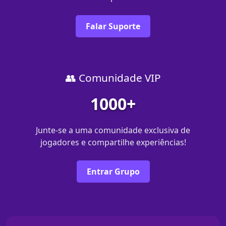
Falar Suporte
👥 Comunidade VIP
1000+
Junte-se a uma comunidade exclusiva de
jogadores e compartilhe experiências!
Entrar Grupo