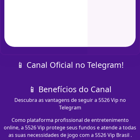
📱 Canal Oficial no Telegram!
📱 Benefícios do Canal
Descubra as vantagens de seguir a 5526 Vip no
Telegram
Como plataforma profissional de entretenimento
online, a 5526 Vip protege seus fundos e atende a todas
as suas necessidades de jogo com a 5526 Vip Brasil .