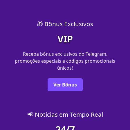
🎁 Bônus Exclusivos
VIP
Receba bônus exclusivos do Telegram,
promoções especiais e códigos promocionais
únicos!
Ver Bônus
📢 Notícias em Tempo Real
24/7