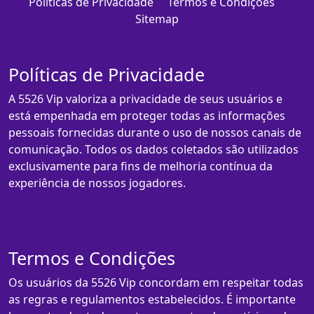
Políticas de Privacidade
Termos e Condições
Sitemap
Políticas de Privacidade
A 5526 Vip valoriza a privacidade de seus usuários e
está empenhada em proteger todas as informações
pessoais fornecidas durante o uso de nossos canais de
comunicação. Todos os dados coletados são utilizados
exclusivamente para fins de melhoria contínua da
experiência de nossos jogadores.
Termos e Condições
Os usuários da 5526 Vip concordam em respeitar todas
as regras e regulamentos estabelecidos. É importante