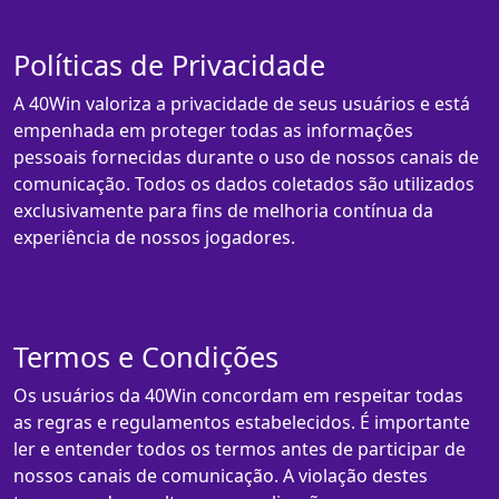
Políticas de Privacidade
A 40Win valoriza a privacidade de seus usuários e está
empenhada em proteger todas as informações
pessoais fornecidas durante o uso de nossos canais de
comunicação. Todos os dados coletados são utilizados
exclusivamente para fins de melhoria contínua da
experiência de nossos jogadores.
Termos e Condições
Os usuários da 40Win concordam em respeitar todas
as regras e regulamentos estabelecidos. É importante
ler e entender todos os termos antes de participar de
nossos canais de comunicação. A violação destes