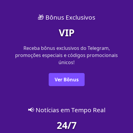
🎁 Bônus Exclusivos
VIP
Receba bônus exclusivos do Telegram,
promoções especiais e códigos promocionais
únicos!
Ver Bônus
📢 Notícias em Tempo Real
24/7