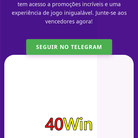
tem acesso a promoções incríveis e uma
experiência de jogo inigualável. Junte-se aos
vencedores agora!
SEGUIR NO TELEGRAM