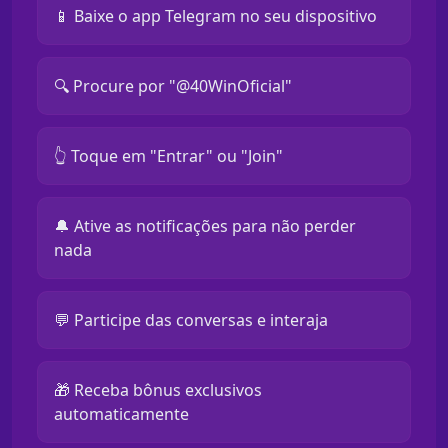
📱 Baixe o app Telegram no seu dispositivo
🔍 Procure por "@40WinOficial"
👆 Toque em "Entrar" ou "Join"
🔔 Ative as notificações para não perder
nada
💬 Participe das conversas e interaja
🎁 Receba bônus exclusivos
automaticamente