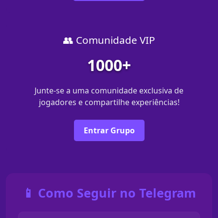
👥 Comunidade VIP
1000+
Junte-se a uma comunidade exclusiva de
jogadores e compartilhe experiências!
Entrar Grupo
📱 Como Seguir no Telegram