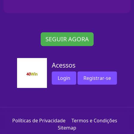
SEGUIR AGORA
Acessos
Login
Registrar-se
Políticas de Privacidade
Termos e Condições
Sitemap