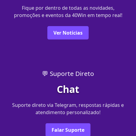
Fique por dentro de todas as novidades,
promoções e eventos da 40Win em tempo real!
Ver Notícias
💬 Suporte Direto
Chat
Suporte direto via Telegram, respostas rápidas e
atendimento personalizado!
Falar Suporte