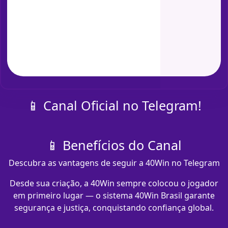
📱 Canal Oficial no Telegram!
📱 Benefícios do Canal
Descubra as vantagens de seguir a 40Win no Telegram
Desde sua criação, a 40Win sempre colocou o jogador
em primeiro lugar — o sistema 40Win Brasil garante
segurança e justiça, conquistando confiança global.