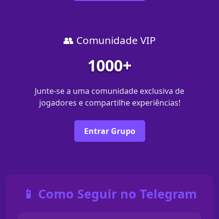
👥 Comunidade VIP
1000+
Junte-se a uma comunidade exclusiva de
jogadores e compartilhe experiências!
Entrar Grupo
📱 Como Seguir no Telegram