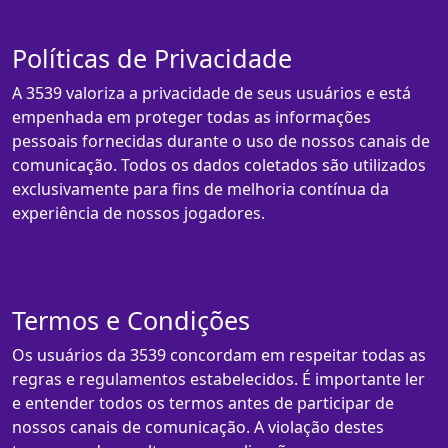
Políticas de Privacidade
A 3539 valoriza a privacidade de seus usuários e está
empenhada em proteger todas as informações
pessoais fornecidas durante o uso de nossos canais de
comunicação. Todos os dados coletados são utilizados
exclusivamente para fins de melhoria contínua da
experiência de nossos jogadores.
Termos e Condições
Os usuários da 3539 concordam em respeitar todas as
regras e regulamentos estabelecidos. É importante ler
e entender todos os termos antes de participar de
nossos canais de comunicação. A violação destes