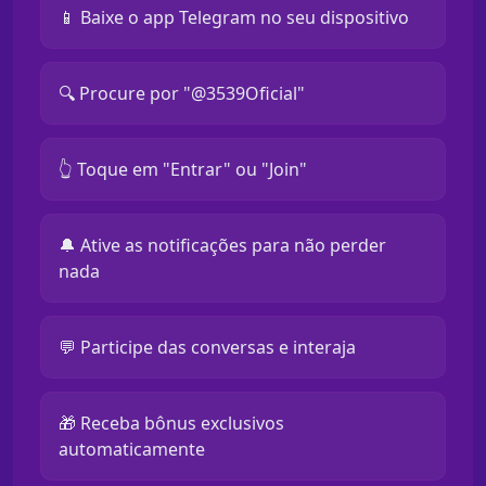
📱 Baixe o app Telegram no seu dispositivo
🔍 Procure por "@3539Oficial"
👆 Toque em "Entrar" ou "Join"
🔔 Ative as notificações para não perder
nada
💬 Participe das conversas e interaja
🎁 Receba bônus exclusivos
automaticamente