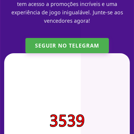
tem acesso a promoções incríveis e uma
experiência de jogo inigualável. Junte-se aos
vencedores agora!
SEGUIR NO TELEGRAM