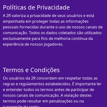
Políticas de Privacidade
A 2R valoriza a privacidade de seus usuários e está
empenhada em proteger todas as informações
pessoais fornecidas durante o uso de nossos canais de
comunicação. Todos os dados coletados são utilizados
exclusivamente para fins de melhoria contínua da
experiência de nossos jogadores.
Termos e Condições
Os usuários da 2R concordam em respeitar todas as
regras e regulamentos estabelecidos. É importante ler
e entender todos os termos antes de participar de
nossos canais de comunicação. A violação destes
termos pode resultar em penalizações ou na
suspensão da conta.