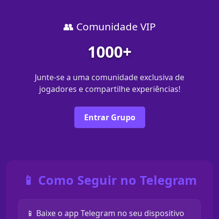
👥 Comunidade VIP
1000+
Junte-se a uma comunidade exclusiva de
jogadores e compartilhe experiências!
Entrar Grupo
📱 Como Seguir no Telegram
📱 Baixe o app Telegram no seu dispositivo