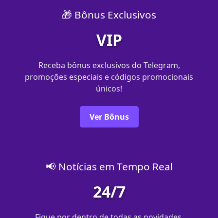
🎁 Bônus Exclusivos
VIP
Receba bônus exclusivos do Telegram,
promoções especiais e códigos promocionais
únicos!
Ver Bônus
📢 Notícias em Tempo Real
24/7
Fique por dentro de todas as novidades,