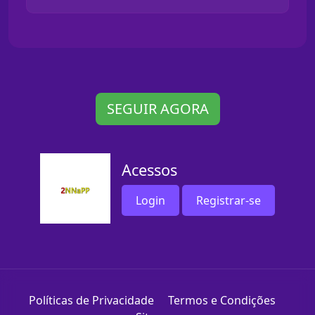
SEGUIR AGORA
Acessos
Login
Registrar-se
Políticas de Privacidade
Termos e Condições