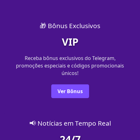
🎁 Bônus Exclusivos
VIP
Receba bônus exclusivos do Telegram,
promoções especiais e códigos promocionais
únicos!
Ver Bônus
📢 Notícias em Tempo Real
24/7