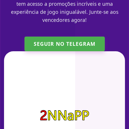
tem acesso a promoções incríveis e uma
experiência de jogo inigualável. Junte-se aos
vencedores agora!
SEGUIR NO TELEGRAM