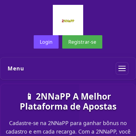
Login
Registrar-se
Menu
📱 2NNaPP A Melhor
Plataforma de Apostas
Cadastre-se na 2NNaPP para ganhar bônus no
cadastro e em cada recarga. Com a 2NNaPP, você