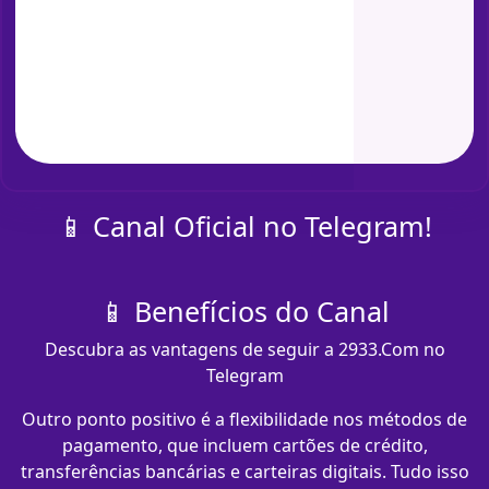
📱 Canal Oficial no Telegram!
📱 Benefícios do Canal
Descubra as vantagens de seguir a 2933.Com no
Telegram
Outro ponto positivo é a flexibilidade nos métodos de
pagamento, que incluem cartões de crédito,
transferências bancárias e carteiras digitais. Tudo isso