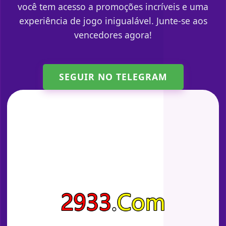
você tem acesso a promoções incríveis e uma
experiência de jogo inigualável. Junte-se aos
vencedores agora!
SEGUIR NO TELEGRAM