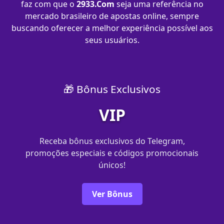
faz com que o
2933.Com
seja uma referência no
mercado brasileiro de apostas online, sempre
buscando oferecer a melhor experiência possível aos
seus usuários.
🎁 Bônus Exclusivos
VIP
Receba bônus exclusivos do Telegram,
promoções especiais e códigos promocionais
únicos!
Ver Bônus