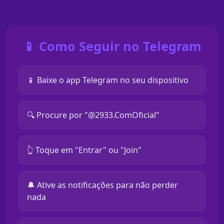
📱 Como Seguir no Telegram
📱 Baixe o app Telegram no seu dispositivo
🔍 Procure por "@2933.ComOficial"
👆 Toque em "Entrar" ou "Join"
🔔 Ative as notificações para não perder
nada