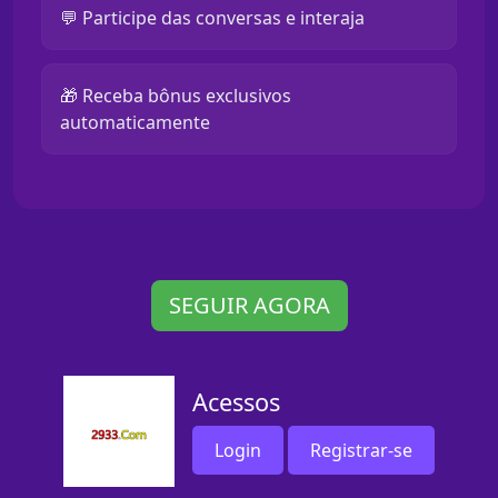
💬 Participe das conversas e interaja
🎁 Receba bônus exclusivos
automaticamente
SEGUIR AGORA
Acessos
Login
Registrar-se