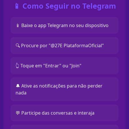
📱 Como Seguir no Telegram
📱 Baixe o app Telegram no seu dispositivo
🔍 Procure por "@27E PlataformaOficial"
👆 Toque em "Entrar" ou "Join"
🔔 Ative as notificações para não perder
nada
💬 Participe das conversas e interaja