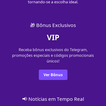
tornando-se a escolha ideal.
🎁 Bônus Exclusivos
VIP
Receba bônus exclusivos do Telegram,
promoções especiais e códigos promocionais
únicos!
Ver Bônus
📢 Notícias em Tempo Real