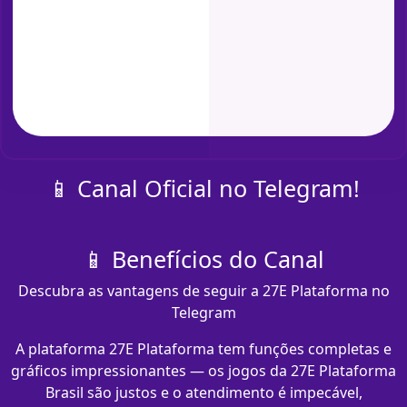
📱 Canal Oficial no Telegram!
📱 Benefícios do Canal
Descubra as vantagens de seguir a 27E Plataforma no
Telegram
A plataforma 27E Plataforma tem funções completas e
gráficos impressionantes — os jogos da 27E Plataforma
Brasil são justos e o atendimento é impecável,