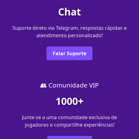
Chat
Suporte direto via Telegram, respostas rápidas e
atendimento personalizado!
Falar Suporte
👥 Comunidade VIP
1000+
Junte-se a uma comunidade exclusiva de
jogadores e compartilhe experiências!