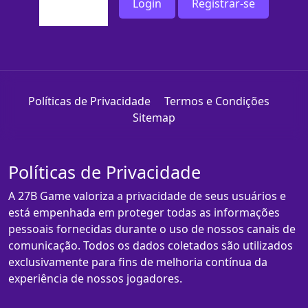
Login
Registrar-se
Políticas de Privacidade
Termos e Condições
Sitemap
Políticas de Privacidade
A 27B Game valoriza a privacidade de seus usuários e
está empenhada em proteger todas as informações
pessoais fornecidas durante o uso de nossos canais de
comunicação. Todos os dados coletados são utilizados
exclusivamente para fins de melhoria contínua da
experiência de nossos jogadores.