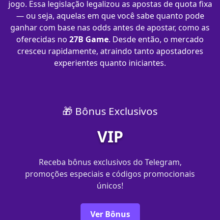
jogo. Essa legislação legalizou as apostas de quota fixa
— ou seja, aquelas em que você sabe quanto pode
ganhar com base nas odds antes de apostar, como as
oferecidas no
27B Game
. Desde então, o mercado
cresceu rapidamente, atraindo tanto apostadores
experientes quanto iniciantes.
🎁 Bônus Exclusivos
VIP
Receba bônus exclusivos do Telegram,
promoções especiais e códigos promocionais
únicos!
Ver Bônus