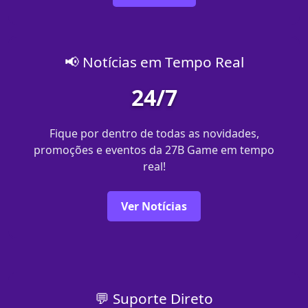
📢 Notícias em Tempo Real
24/7
Fique por dentro de todas as novidades,
promoções e eventos da 27B Game em tempo
real!
Ver Notícias
💬 Suporte Direto