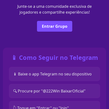
Junte-se a uma comunidade exclusiva de
jogadores e compartilhe experiências!
Entrar Grupo
📱 Como Seguir no Telegram
📱 Baixe o app Telegram no seu dispositivo
🔍 Procure por "@222Win BaixarOficial"
👆 Toque em "Entrar" ou "Join"