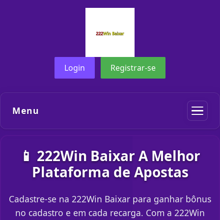
Login
Registrar-se
Menu
📱 222Win Baixar A Melhor
Plataforma de Apostas
Cadastre-se na 222Win Baixar para ganhar bônus
no cadastro e em cada recarga. Com a 222Win