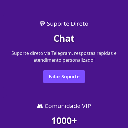
💬 Suporte Direto
Chat
Suporte direto via Telegram, respostas rápidas e
atendimento personalizado!
Falar Suporte
👥 Comunidade VIP
1000+