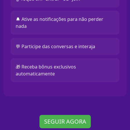
🔔 Ative as notificações para não perder
nada
💬 Participe das conversas e interaja
🎁 Receba bônus exclusivos
automaticamente
SEGUIR AGORA