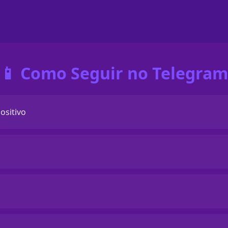
📱 Como Seguir no Telegram
ositivo