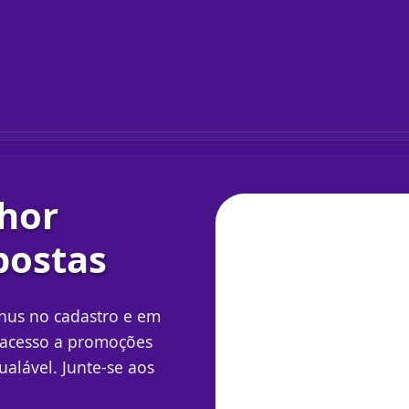
lhor
postas
nus no cadastro e em
 acesso a promoções
ualável. Junte-se aos