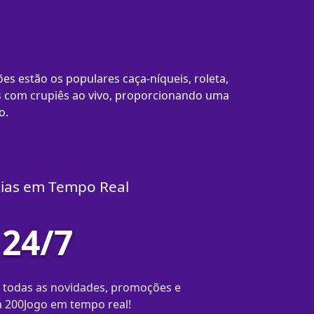
s estão os populares caça-níqueis, roleta,
os com crupiês ao vivo, proporcionando uma
o.
cias em Tempo Real
24/7
e todas as novidades, promoções e
a 200Jogo em tempo real!