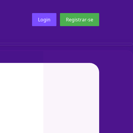
Login
Registrar-se