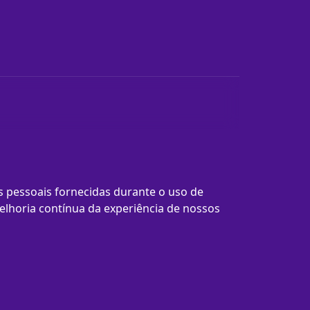
s pessoais fornecidas durante o uso de
elhoria contínua da experiência de nossos