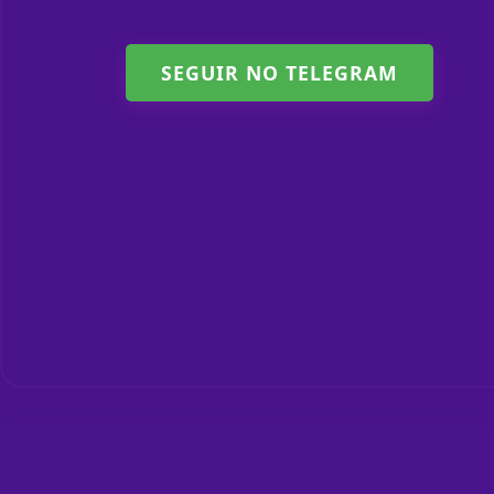
SEGUIR NO TELEGRAM