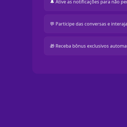
🔔 Ative as notificações para não p
💬 Participe das conversas e interaj
🎁 Receba bônus exclusivos autom