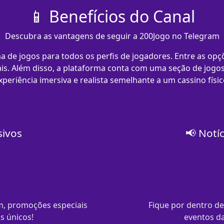
📱 Benefícios do Canal
Descubra as vantagens de seguir a 200Jogo no Telegram
de jogos para todos os perfis de jogadores. Entre as opçõe
mais. Além disso, a plataforma conta com uma seção de jog
xperiência imersiva e realista semelhante a um cassino físic
sivos
📢 Notí
m, promoções especiais
Fique por dentro d
s únicos!
eventos d