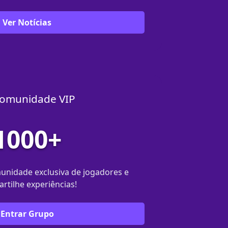
Ver Notícias
Comunidade VIP
1000+
unidade exclusiva de jogadores e
rtilhe experiências!
Entrar Grupo