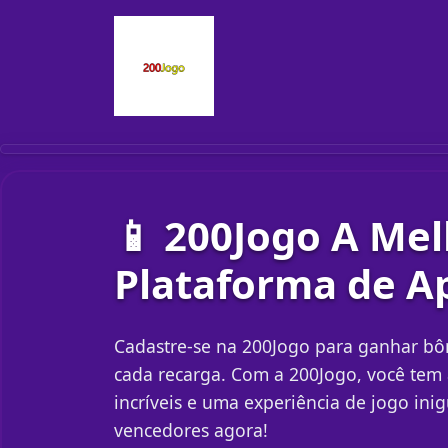
📱 200Jogo A Me
Plataforma de A
Cadastre-se na 200Jogo para ganhar bô
cada recarga. Com a 200Jogo, você tem
incríveis e uma experiência de jogo inig
vencedores agora!