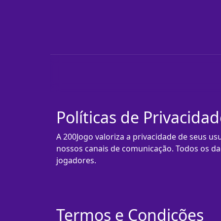
Políticas de Privacida
A 200Jogo valoriza a privacidade de seus u
nossos canais de comunicação. Todos os dad
jogadores.
Termos e Condições