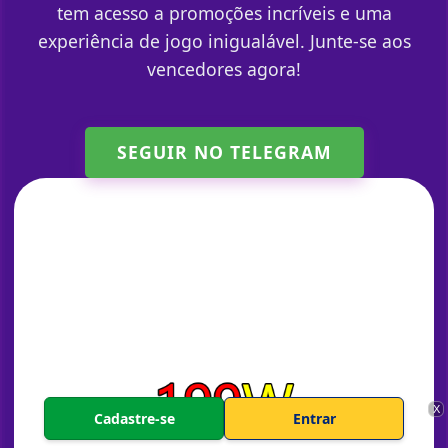
tem acesso a promoções incríveis e uma
experiência de jogo inigualável. Junte-se aos
vencedores agora!
SEGUIR NO TELEGRAM
X
Cadastre-se
Entrar